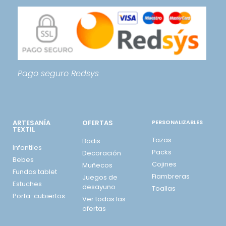
Pago seguro
Redsys
ARTESANÍA
OFERTAS
PERSONALIZABLES
TEXTIL
Tazas
Bodis
Infantiles
Packs
Decoración
Bebes
Cojines
Muñecos
Fundas tablet
Fiambreras
Juegos de
Estuches
desayuno
Toallas
Porta-cubiertos
Ver todas las
ofertas