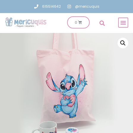
615514642
@mericuquis