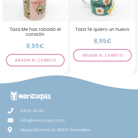
Taza Me has robado el
Taza Te quiero un huevo
corazón
8,95
€
8,95
€
AÑADIR AL CARRITO
AÑADIR AL CARRITO
615 51 46 42
info@mericuquis.com
Miquel Ricomà 14, 08401 Granollers