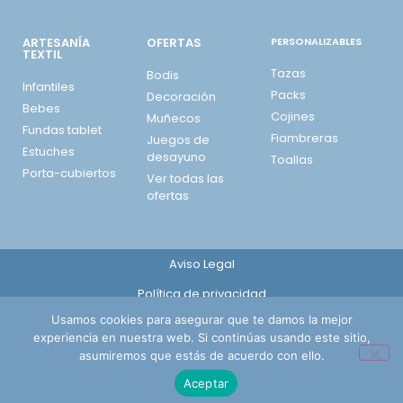
ARTESANÍA
OFERTAS
PERSONALIZABLES
TEXTIL
Tazas
Bodis
Infantiles
Packs
Decoración
Bebes
Cojines
Muñecos
Fundas tablet
Fiambreras
Juegos de
Estuches
desayuno
Toallas
Porta-cubiertos
Ver todas las
ofertas
Aviso Legal
Política de privacidad
Usamos cookies para asegurar que te damos la mejor
Política de cookies
experiencia en nuestra web. Si continúas usando este sitio,
Envíos, cambios y devoluciones
asumiremos que estás de acuerdo con ello.
Aceptar