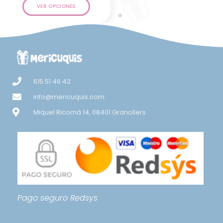
VER OPCIONES
615 51 46 42
info@mericuquis.com
Miquel Ricomà 14, 08401 Granollers
Pago seguro
Redsys