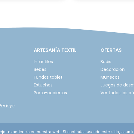
ARTESANÍA TEXTIL
OFERTAS
Infantiles
Bodis
Bebes
Decoración
Fundas tablet
Muñecos
Estuches
Juegos de des
Porta-cubiertos
Ver todas las of
Redsys
jor experiencia en nuestra web. Si continúas usando este sitio, asumi
vacidad
Política de cookies
Envíos, ca