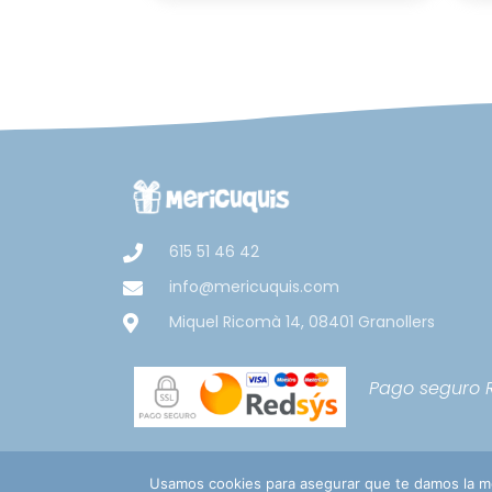
615 51 46 42
info@mericuquis.com
Miquel Ricomà 14, 08401 Granollers
Pago seguro
Usamos cookies para asegurar que te damos la me
Aviso Legal
Política de pri