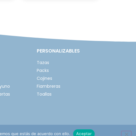
PERSONALIZABLES
Tazas
Packs
Cojines
ayuno
Fiambreras
ertas
Toallas
remos que estás de acuerdo con ello.
Aceptar
mbios y devoluciones