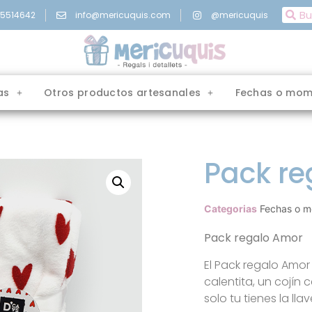
15514642
info@mericuquis.com
@mericuquis
as
Otros productos artesanales
Fechas o mom
Pack r
Categorias
Fechas o m
Pack regalo Amor
El Pack regalo Amor
calentita, un cojín 
solo tu tienes la ll