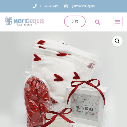
615514642
@mericuquis