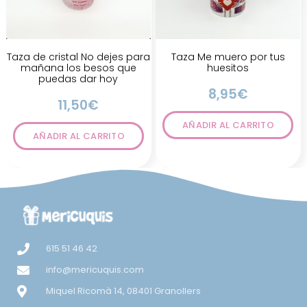
Taza de cristal No dejes para
Taza Me muero por tus
mañana los besos que
huesitos
puedas dar hoy
8,95
€
11,50
€
AÑADIR AL CARRITO
AÑADIR AL CARRITO
615 51 46 42
info@mericuquis.com
Miquel Ricomà 14, 08401 Granollers