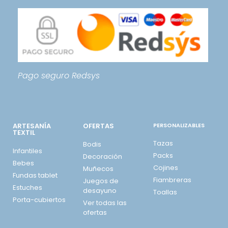
Pago seguro
Redsys
ARTESANÍA
OFERTAS
PERSONALIZABLES
TEXTIL
Tazas
Bodis
Infantiles
Packs
Decoración
Bebes
Cojines
Muñecos
Fundas tablet
Fiambreras
Juegos de
Estuches
desayuno
Toallas
Porta-cubiertos
Ver todas las
ofertas