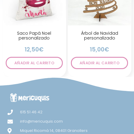
Saco Papá Noel
Árbol de Navidad
personalizado
personalizado
12,50
€
15,00
€
AÑADIR AL CARRITO
AÑADIR AL CARRITO
615 51 46 42
info@mericuquis.com
Miquel Ricomà 14, 08401 Granollers