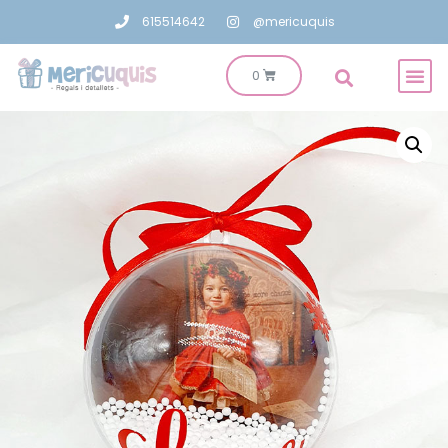
615514642
@mericuquis