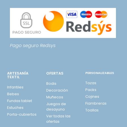
Pago seguro
Redsys
ARTESANÍA
OFERTAS
PERSONALIZABLES
TEXTIL
Tazas
Bodis
Infantiles
Packs
Decoración
Bebes
Cojines
Muñecos
Fundas tablet
Fiambreras
Juegos de
Estuches
desayuno
Toallas
Porta-cubiertos
Ver todas las
ofertas