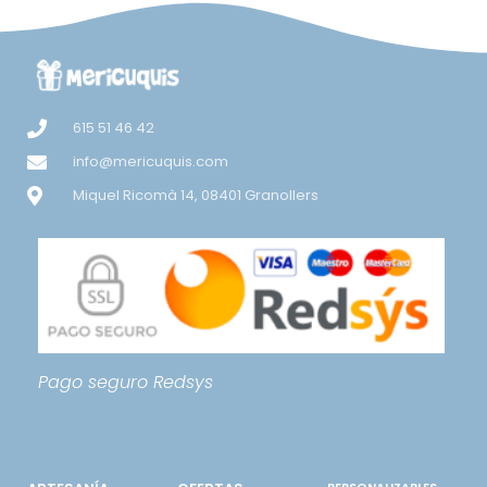
615 51 46 42
info@mericuquis.com
Miquel Ricomà 14, 08401 Granollers
Pago seguro
Redsys