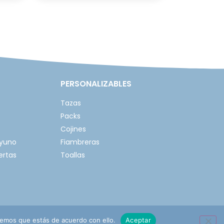
PERSONALIZABLES
Tazas
Packs
Cojines
ayuno
Fiambreras
ertas
Toallas
remos que estás de acuerdo con ello.
Aceptar
mbios y devoluciones