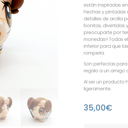
están inspiradas en
hechas y pintadas 
detalles de arcilla 
bonitas, divertidas 
preocuparte por te
monedas!! Todas e
inferior para que la
romperla.
Son perfectas para
regalo a un amigo o 
Al ser un producto
ligeramente.
35,00
€