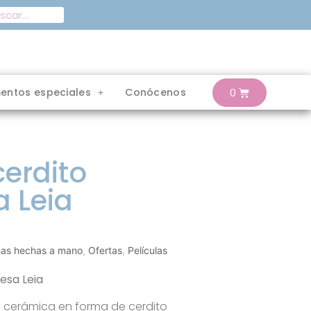
entos especiales
Conócenos
erdito
a Leia
as hechas a mano
,
Ofertas
,
Películas
esa Leia
 cerámica en forma de cerdito