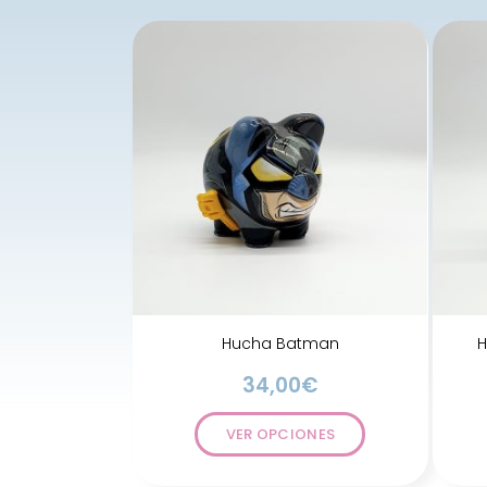
Hucha Batman
H
34,00
€
VER OPCIONES