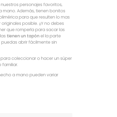
 nuestros personajes favoritos,
a mano. Además, tienen bonitos
polimérica para que resulten lo mas
y originales posible. ¡¡Y no debes
ner que romperla para sacar las
llas
tienen un tapón
el la parte
s puedas abrir fácilmente sin
 para coleccionar o hacer un súper
familiar.
 hecho a mano pueden variar