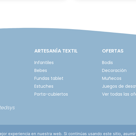
ARTESANÍA TEXTIL
OFERTAS
Infantiles
Bodis
Bebes
Decoración
Fundas tablet
Muñecos
Estuches
Juegos de des
Porta-cubiertos
Ver todas las of
Redsys
jor experiencia en nuestra web. Si continúas usando este sitio, asumi
vacidad
Política de cookies
Envíos, ca