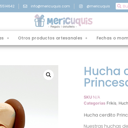
15514642
info@mericuquis.com
@mericuquis
as
Otros productos artesanales
Fechas o mom
Hucha c
Princes
SKU
N/A
Categorias
Frikis
,
Huch
Hucha cerdito Princ
Nuestras huchas de