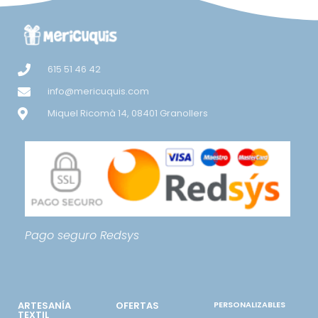
615 51 46 42
info@mericuquis.com
Miquel Ricomà 14, 08401 Granollers
Pago seguro
Redsys
ARTESANÍA
OFERTAS
PERSONALIZABLES
TEXTIL