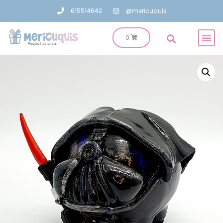
615514642
@mericuquis