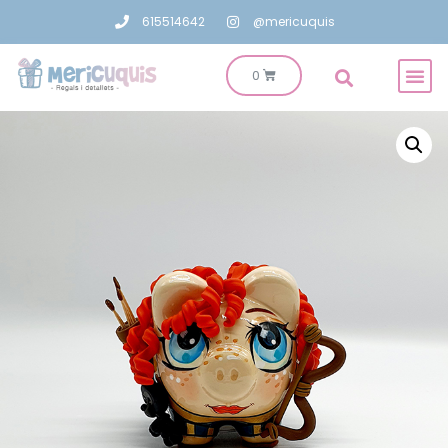
615514642
@mericuquis