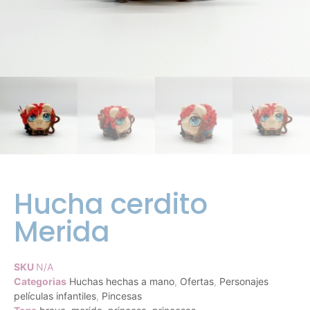
Hucha cerdito
Merida
SKU
N/A
Categorias
Huchas hechas a mano
,
Ofertas
,
Personajes
películas infantiles
,
Pincesas