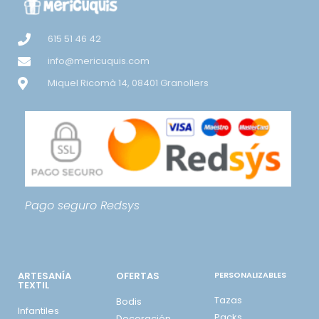
615 51 46 42
info@mericuquis.com
Miquel Ricomà 14, 08401 Granollers
Pago seguro
Redsys
ARTESANÍA
OFERTAS
PERSONALIZABLES
TEXTIL
Tazas
Bodis
Infantiles
Packs
Decoración