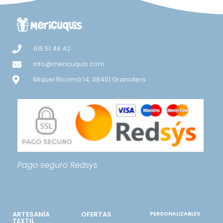
615 51 46 42
info@mericuquis.com
Miquel Ricomà 14, 08401 Granollers
Pago seguro
Redsys
ARTESANÍA
OFERTAS
PERSONALIZABLES
TEXTIL