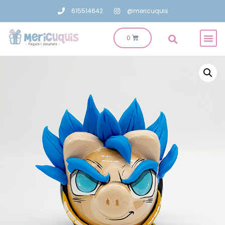
615514642
@mericuquis