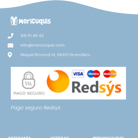
615 51 46 42
info@mericuquis.com
Miquel Ricomà 14, 08401 Granollers
Pago seguro
Redsys
PERSONALIZABLES