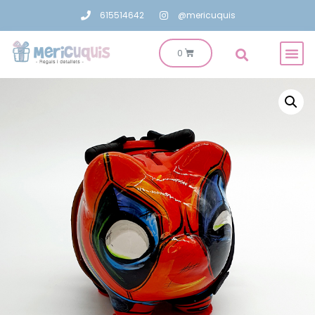
615514642
@mericuquis