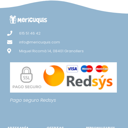
615 51 46 42
info@mericuquis.com
Miquel Ricomà 14, 08401 Granollers
Pago seguro
Redsys
PERSONALIZABLES