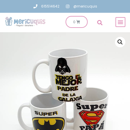
615514642
@mericuquis