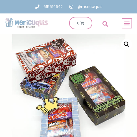
615514642
@mericuquis