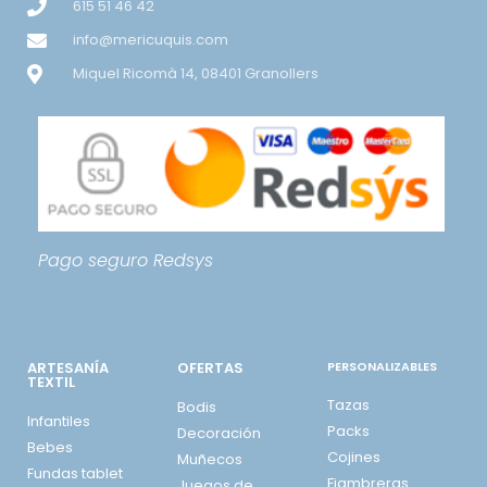
615 51 46 42
info@mericuquis.com
Miquel Ricomà 14, 08401 Granollers
Pago seguro
Redsys
ARTESANÍA
OFERTAS
PERSONALIZABLES
TEXTIL
Tazas
Bodis
Infantiles
Packs
Decoración
Bebes
Cojines
Muñecos
Fundas tablet
Fiambreras
Juegos de