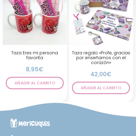
Taza Eres mi persona
Taza regalo «Profe, gracias
favorita
por enseñarnos con el
corazón»
8,95
€
42,00
€
AÑADIR AL CARRITO
AÑADIR AL CARRITO