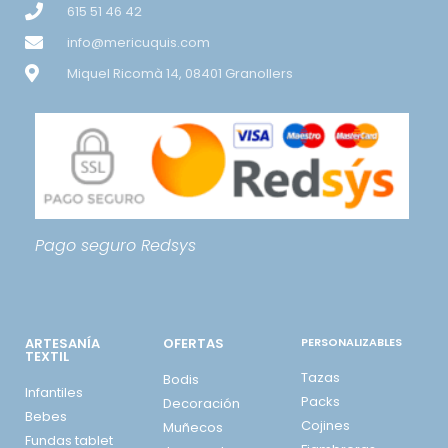
615 51 46 42
info@mericuquis.com
Miquel Ricomà 14, 08401 Granollers
Pago seguro
Redsys
ARTESANÍA
OFERTAS
PERSONALIZABLES
TEXTIL
Tazas
Bodis
Infantiles
Packs
Decoración
Bebes
Cojines
Muñecos
Fundas tablet