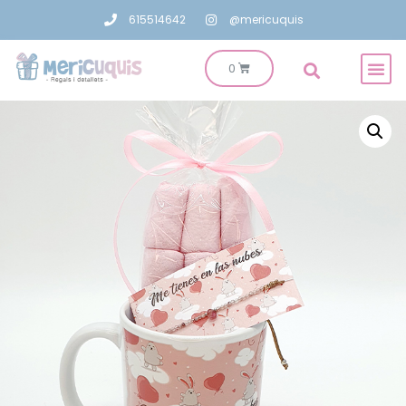
615514642
@mericuquis