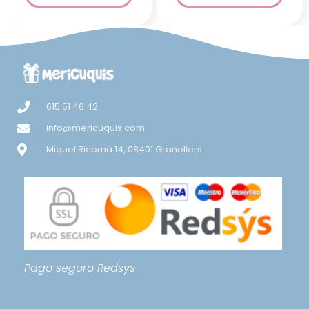
615 51 46 42
info@mericuquis.com
Miquel Ricomà 14, 08401 Granollers
Pago seguro
Redsys