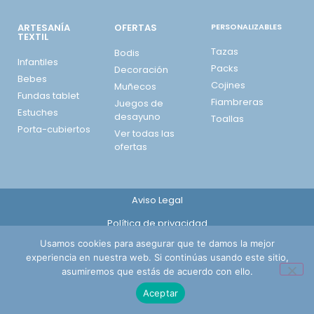
ARTESANÍA
OFERTAS
PERSONALIZABLES
TEXTIL
Tazas
Bodis
Infantiles
Packs
Decoración
Bebes
Cojines
Muñecos
Fundas tablet
Fiambreras
Juegos de
Estuches
desayuno
Toallas
Porta-cubiertos
Ver todas las
ofertas
Aviso Legal
Política de privacidad
Usamos cookies para asegurar que te damos la mejor
Política de cookies
experiencia en nuestra web. Si continúas usando este sitio,
Envíos, cambios y devoluciones
asumiremos que estás de acuerdo con ello.
Aceptar