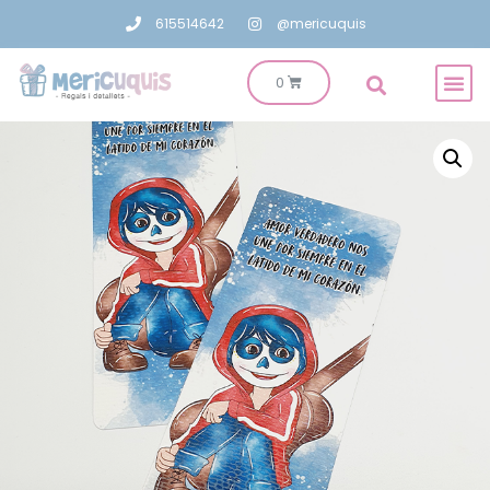
615514642
@mericuquis