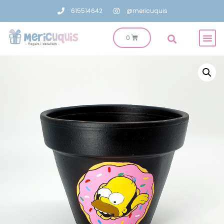
615514642
@mericuquis