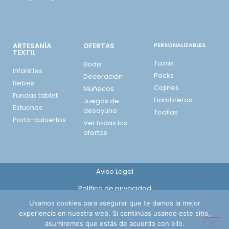
ARTESANÍA
OFERTAS
PERSONALIZABLES
TEXTIL
Tazas
Bodis
Infantiles
Packs
Decoración
Bebes
Cojines
Muñecos
Fundas tablet
Fiambreras
Juegos de
Estuches
desayuno
Toallas
Porta-cubiertos
Ver todas las
ofertas
Aviso Legal
Política de privacidad
Usamos cookies para asegurar que te damos la mejor
Política de cookies
experiencia en nuestra web. Si continúas usando este sitio,
Envíos, cambios y devoluciones
asumiremos que estás de acuerdo con ello.