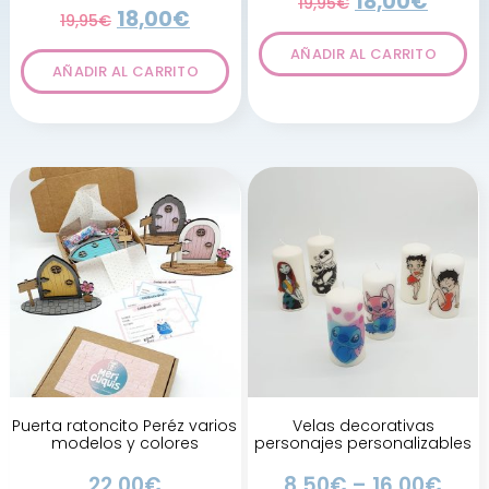
18,00
€
19,95
€
18,00
€
19,95
€
AÑADIR AL CARRITO
AÑADIR AL CARRITO
Puerta ratoncito Peréz varios
Velas decorativas
modelos y colores
personajes personalizables
22,00
€
8,50
€
–
16,00
€