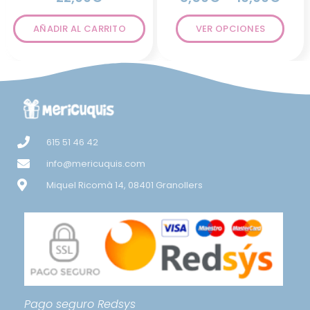
AÑADIR AL CARRITO
VER OPCIONES
615 51 46 42
info@mericuquis.com
Miquel Ricomà 14, 08401 Granollers
Pago seguro
Redsys