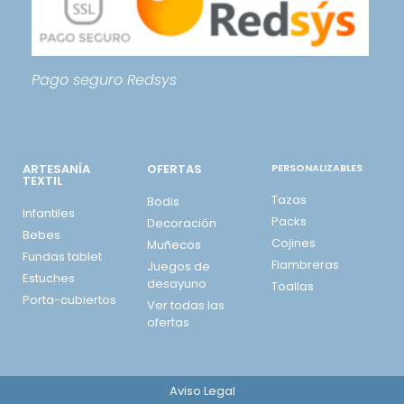
Pago seguro
Redsys
ARTESANÍA
OFERTAS
PERSONALIZABLES
TEXTIL
Tazas
Bodis
Infantiles
Packs
Decoración
Bebes
Cojines
Muñecos
Fundas tablet
Fiambreras
Juegos de
Estuches
desayuno
Toallas
Porta-cubiertos
Ver todas las
ofertas
Aviso Legal