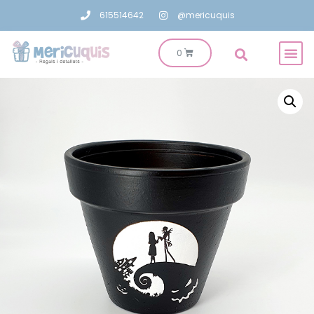
615514642
@mericuquis