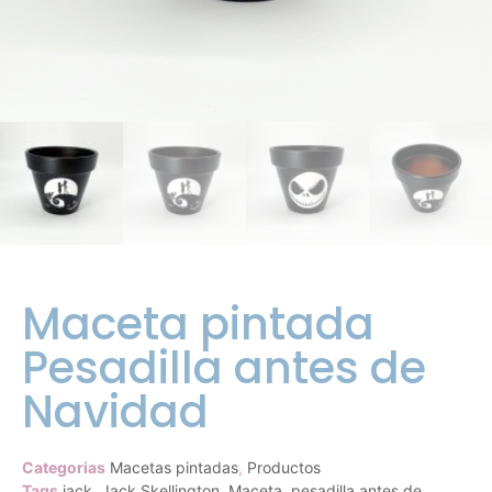
Maceta pintada
Pesadilla antes de
Navidad
Categorias
Macetas pintadas
,
Productos
Tags
jack
,
Jack Skellington
,
Maceta
,
pesadilla antes de