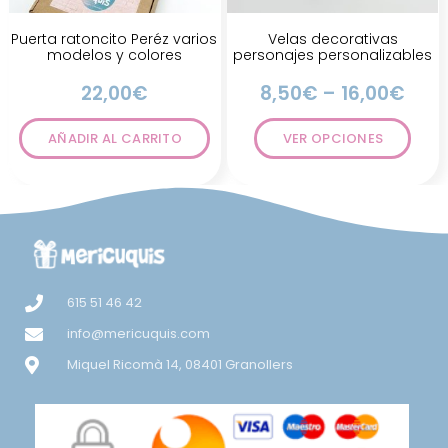
Puerta ratoncito Peréz varios
Velas decorativas
modelos y colores
personajes personalizables
22,00
€
8,50
€
–
16,00
€
AÑADIR AL CARRITO
VER OPCIONES
615 51 46 42
info@mericuquis.com
Miquel Ricomà 14, 08401 Granollers