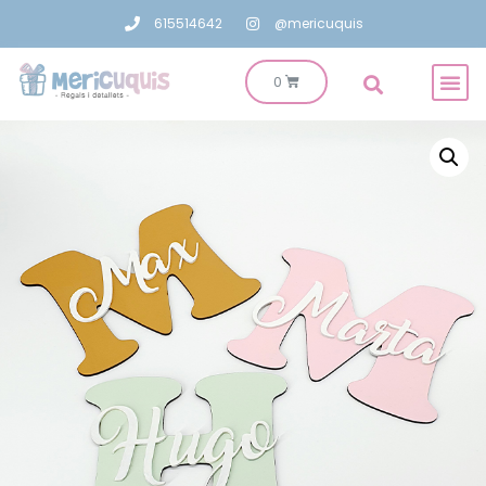
615514642
@mericuquis