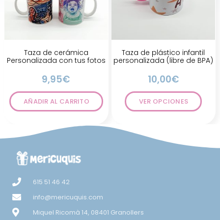
Taza de cerámica
Taza de plástico infantil
Personalizada con tus fotos
personalizada (libre de BPA)
9,95
€
10,00
€
AÑADIR AL CARRITO
VER OPCIONES
615 51 46 42
info@mericuquis.com
Miquel Ricomà 14, 08401 Granollers