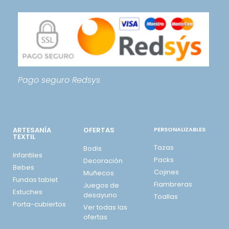
Pago seguro
Redsys
ARTESANÍA
OFERTAS
PERSONALIZABLES
TEXTIL
Tazas
Bodis
Infantiles
Packs
Decoración
Bebes
Cojines
Muñecos
Fundas tablet
Fiambreras
Juegos de
Estuches
desayuno
Toallas
Porta-cubiertos
Ver todas las
ofertas