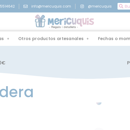
15514642
info@mericuquis.com
@mericuquis
as
Otros productos artesanales
Fechas o mom
00€
P
adera