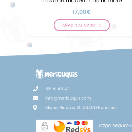
Inicial de madera con nombre
17,00
€
AÑADIR AL CARRITO
615 51 46 42
info@mericuquis.com
Miquel Ricomà 14, 08401 Granollers
Pago seguro