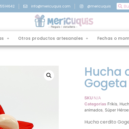
15514642
info@mericuquis.com
@mericuquis
as
Otros productos artesanales
Fechas o mom
Hucha c
Gogeta
SKU
N/A
Categorias
Frikis
,
Huch
animados
,
Súper Héroe
Hucha cerdito Goge