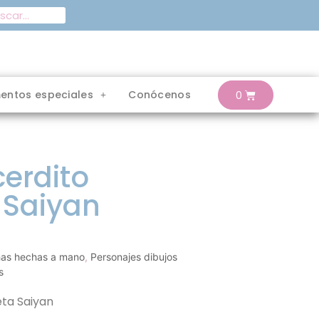
entos especiales
Conócenos
erdito
 Saiyan
as hechas a mano
,
Personajes dibujos
s
ta Saiyan