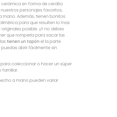
 cerámica en forma de cerdito
 nuestros personajes favoritos,
a mano. Además, tienen bonitos
polimérica para que resulten lo mas
y originales posible. ¡¡Y no debes
ner que romperla para sacar las
llas
tienen un tapón
el la parte
s puedas abrir fácilmente sin
 para coleccionar o hacer un súper
familiar.
 hecho a mano pueden variar