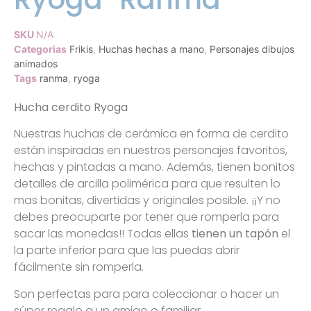
SKU
N/A
Categorias
Frikis
,
Huchas hechas a mano
,
Personajes dibujos
animados
Tags
ranma
,
ryoga
Hucha cerdito Ryoga
Nuestras huchas de cerámica en forma de cerdito
están inspiradas en nuestros personajes favoritos,
hechas y pintadas a mano. Además, tienen bonitos
detalles de arcilla polimérica para que resulten lo
mas bonitas, divertidas y originales posible. ¡¡Y no
debes preocuparte por tener que romperla para
sacar las monedas!! Todas ellas
tienen un tapón
el
la parte inferior para que las puedas abrir
fácilmente sin romperla.
Son perfectas para para coleccionar o hacer un
súper regalo a un amigo o familiar.