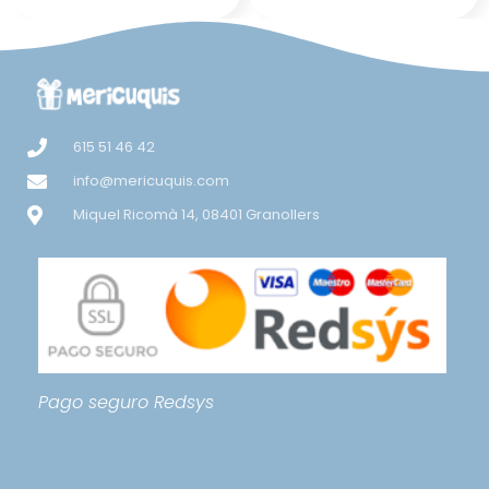
615 51 46 42
info@mericuquis.com
Miquel Ricomà 14, 08401 Granollers
Pago seguro
Redsys