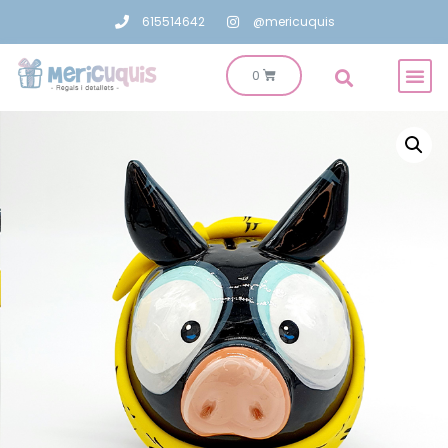
615514642
@mericuquis