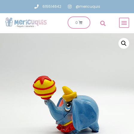
615514642
@mericuquis