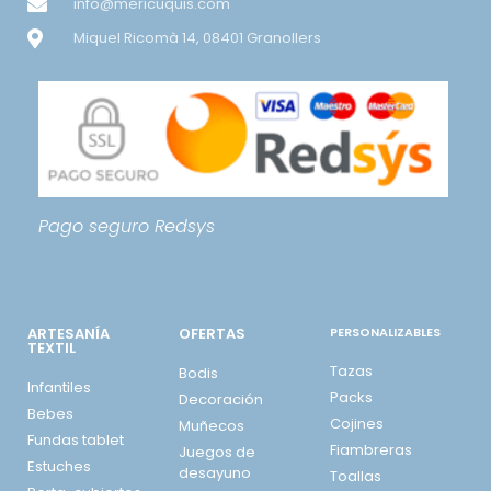
info@mericuquis.com
Miquel Ricomà 14, 08401 Granollers
Pago seguro
Redsys
ARTESANÍA
OFERTAS
PERSONALIZABLES
TEXTIL
Tazas
Bodis
Infantiles
Packs
Decoración
Bebes
Cojines
Muñecos
Fundas tablet
Fiambreras
Juegos de
Estuches
desayuno
Toallas