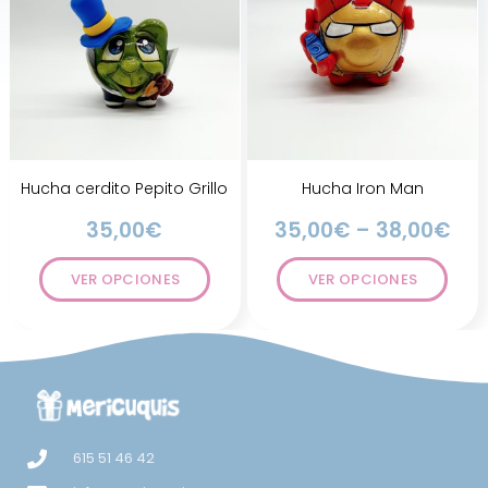
Hucha cerdito Pepito Grillo
Hucha Iron Man
35,00
€
35,00
€
–
38,00
€
VER OPCIONES
VER OPCIONES
615 51 46 42