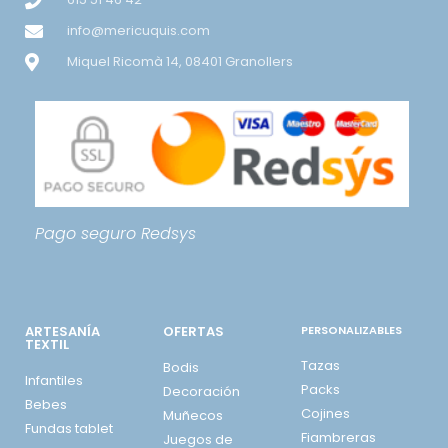
info@mericuquis.com
Miquel Ricomà 14, 08401 Granollers
Pago seguro
Redsys
ARTESANÍA
OFERTAS
PERSONALIZABLES
TEXTIL
Tazas
Bodis
Infantiles
Packs
Decoración
Bebes
Cojines
Muñecos
Fundas tablet
Fiambreras
Juegos de