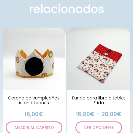
relacionados
Corona de cumpleaños
Funda para libro o tablet
infantil Leones
Frida
18,00
€
16,00
€
–
20,00
€
AÑADIR AL CARRITO
VER OPCIONES