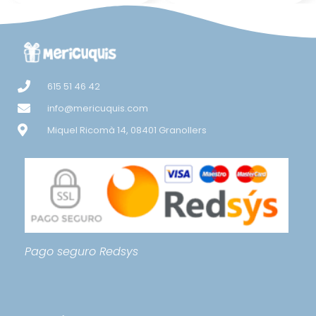
615 51 46 42
info@mericuquis.com
Miquel Ricomà 14, 08401 Granollers
Pago seguro
Redsys