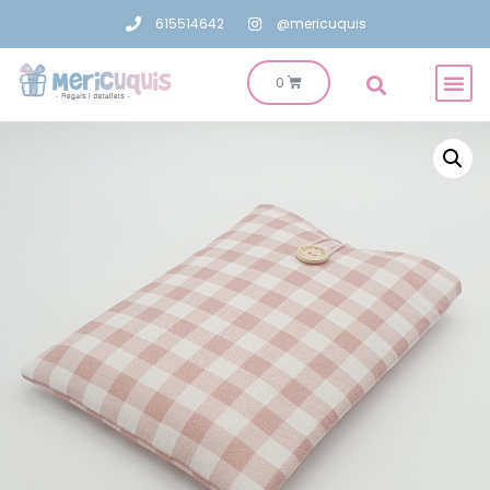
615514642
@mericuquis