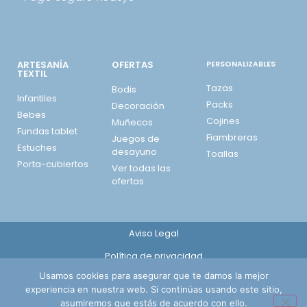
ARTESANÍA
OFERTAS
PERSONALIZABLES
TEXTIL
Tazas
Bodis
Infantiles
Packs
Decoración
Bebes
Cojines
Muñecos
Fundas tablet
Fiambreras
Juegos de
Estuches
desayuno
Toallas
Porta-cubiertos
Ver todas las
ofertas
Aviso Legal
Política de privacidad
Usamos cookies para asegurar que te damos la mejor
Política de cookies
experiencia en nuestra web. Si continúas usando este sitio,
Envíos, cambios y devoluciones
asumiremos que estás de acuerdo con ello.