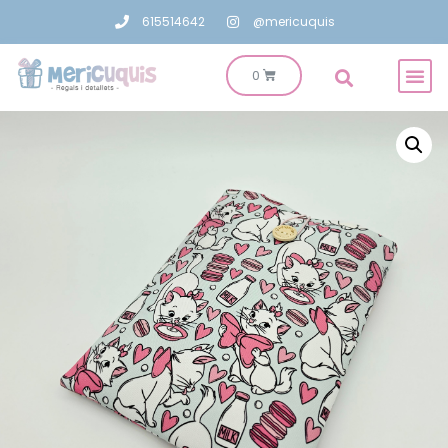
615514642
@mericuquis