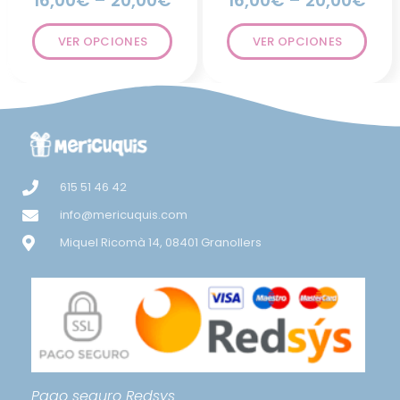
16,00
€
–
20,00
€
16,00
€
–
20,00
€
VER OPCIONES
VER OPCIONES
615 51 46 42
info@mericuquis.com
Miquel Ricomà 14, 08401 Granollers
Pago seguro
Redsys