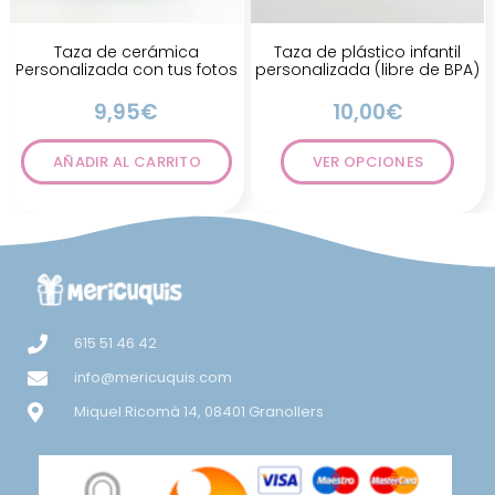
Taza de cerámica
Taza de plástico infantil
Personalizada con tus fotos
personalizada (libre de BPA)
9,95
€
10,00
€
AÑADIR AL CARRITO
VER OPCIONES
615 51 46 42
info@mericuquis.com
Miquel Ricomà 14, 08401 Granollers