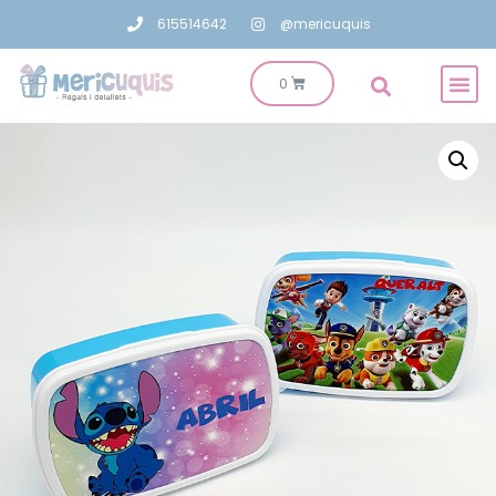
615514642
@mericuquis