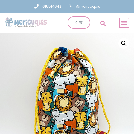
615514642
@mericuquis