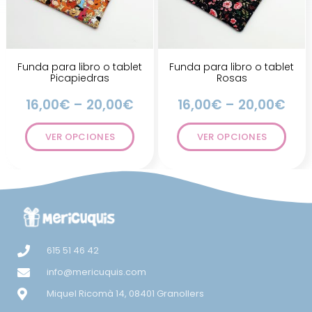
Funda para libro o tablet
Funda para libro o tablet
Picapiedras
Rosas
16,00
€
–
20,00
€
16,00
€
–
20,00
€
VER OPCIONES
VER OPCIONES
615 51 46 42
info@mericuquis.com
Miquel Ricomà 14, 08401 Granollers