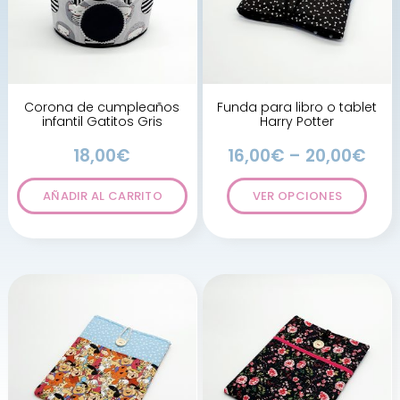
Corona de cumpleaños
Funda para libro o tablet
infantil Gatitos Gris
Harry Potter
18,00
€
16,00
€
–
20,00
€
AÑADIR AL CARRITO
VER OPCIONES