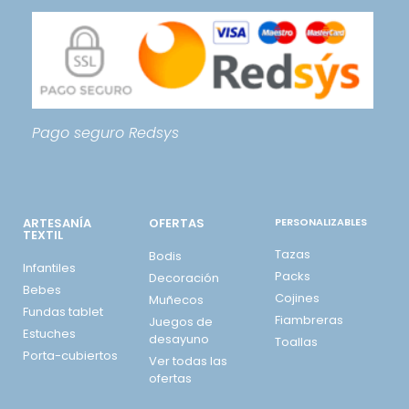
Pago seguro
Redsys
ARTESANÍA
OFERTAS
PERSONALIZABLES
TEXTIL
Tazas
Bodis
Infantiles
Packs
Decoración
Bebes
Cojines
Muñecos
Fundas tablet
Fiambreras
Juegos de
Estuches
desayuno
Toallas
Porta-cubiertos
Ver todas las
ofertas