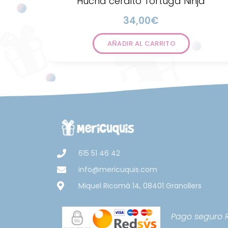
Hucha cerdito Tortuga Ninja
34,00
€
AÑADIR AL CARRITO
615 51 46 42
info@mericuquis.com
Miquel Ricomà 14, 08401 Granollers
Pago seguro