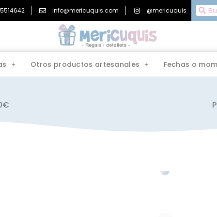
15514642
info@mericuquis.com
@mericuquis
as
Otros productos artesanales
Fechas o mom
00€
P