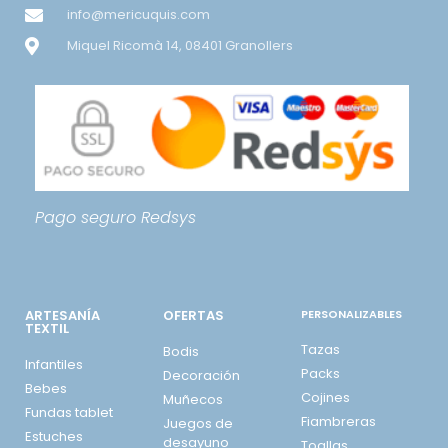
info@mericuquis.com
Miquel Ricomà 14, 08401 Granollers
Pago seguro
Redsys
ARTESANÍA
OFERTAS
PERSONALIZABLES
TEXTIL
Tazas
Bodis
Infantiles
Packs
Decoración
Bebes
Cojines
Muñecos
Fundas tablet
Fiambreras
Juegos de
Estuches
desayuno
Toallas