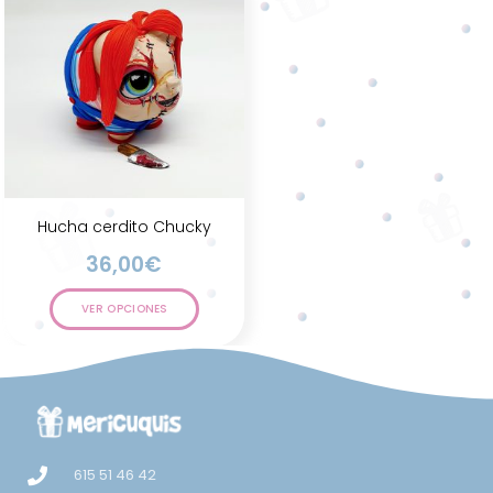
Hucha cerdito Chucky
36,00
€
VER OPCIONES
615 51 46 42