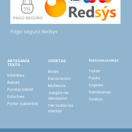
Pago seguro
Redsys
ARTESANÍA
OFERTAS
PERSONALIZABLES
TEXTIL
Tazas
Bodis
Infantiles
Packs
Decoración
Bebes
Cojines
Muñecos
Fundas tablet
Fiambreras
Juegos de
Estuches
desayuno
Toallas
Porta-cubiertos
Ver todas las
ofertas