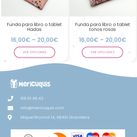
Funda para libro o tablet
Funda para libro o tablet
Hadas
tonos rosas
16,00
€
–
20,00
€
16,00
€
–
20,00
€
VER OPCIONES
VER OPCIONES
615 51 46 42
info@mericuquis.com
Miquel Ricomà 14, 08401 Granollers