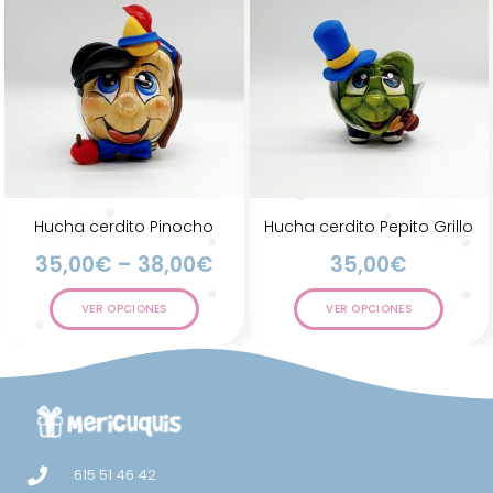
Hucha cerdito Pinocho
Hucha cerdito Pepito Grillo
35,00
€
–
38,00
€
35,00
€
VER OPCIONES
VER OPCIONES
615 51 46 42