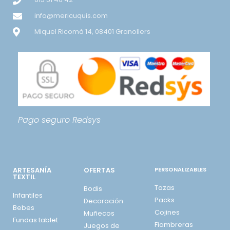
info@mericuquis.com
Miquel Ricomà 14, 08401 Granollers
Pago seguro
Redsys
ARTESANÍA
OFERTAS
PERSONALIZABLES
TEXTIL
Tazas
Bodis
Infantiles
Packs
Decoración
Bebes
Cojines
Muñecos
Fundas tablet
Fiambreras
Juegos de