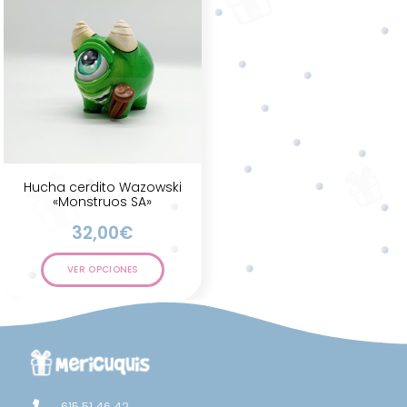
Hucha cerdito Wazowski
«Monstruos SA»
32,00
€
VER OPCIONES
615 51 46 42