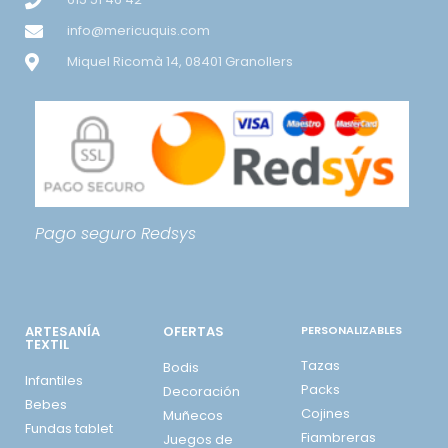
info@mericuquis.com
Miquel Ricomà 14, 08401 Granollers
Pago seguro
Redsys
ARTESANÍA
OFERTAS
PERSONALIZABLES
TEXTIL
Tazas
Bodis
Infantiles
Packs
Decoración
Bebes
Cojines
Muñecos
Fundas tablet
Fiambreras
Juegos de