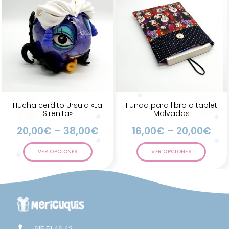
Hucha cerdito Ursula «La
Funda para libro o tablet
Sirenita»
Malvadas
20,00
€
–
38,00
€
16,00
€
–
20,00
€
VER OPCIONES
VER OPCIONES
615 51 46 42