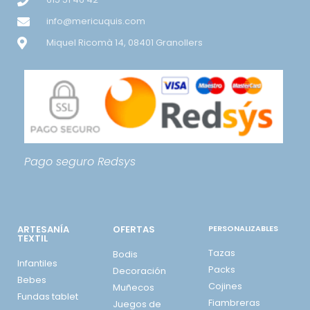
info@mericuquis.com
Miquel Ricomà 14, 08401 Granollers
Pago seguro
Redsys
ARTESANÍA
OFERTAS
PERSONALIZABLES
TEXTIL
Tazas
Bodis
Infantiles
Packs
Decoración
Bebes
Cojines
Muñecos
Fundas tablet
Fiambreras
Juegos de