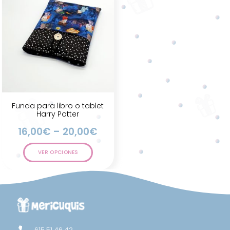
Funda para libro o tablet
Harry Potter
16,00
€
–
20,00
€
VER OPCIONES
615 51 46 42