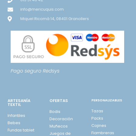
info@mericuquis.com
Miquel Ricomà 14, 08401 Granollers
Pago seguro
Redsys
ARTESANÍA
OFERTAS
PERSONALIZABLES
TEXTIL
Tazas
Bodis
Infantiles
Packs
Decoración
Bebes
Cojines
Muñecos
Fundas tablet
Fiambreras
Juegos de