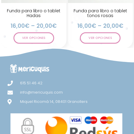
Funda para libro o tablet
Funda para libro o tablet
Hadas
tonos rosas
16,00
€
–
20,00
€
16,00
€
–
20,00
€
VER OPCIONES
VER OPCIONES
615 51 46 42
info@mericuquis.com
Miquel Ricomà 14, 08401 Granollers