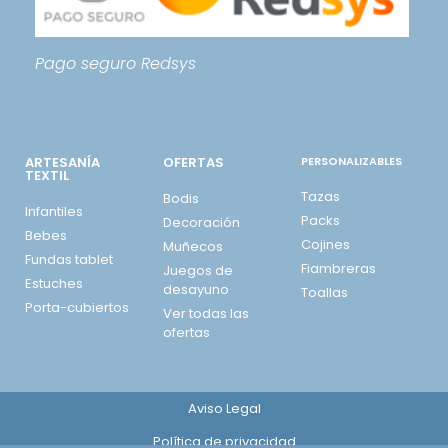
Pago seguro
Redsys
ARTESANÍA
OFERTAS
PERSONALIZABLES
TEXTIL
Tazas
Bodis
Infantiles
Packs
Decoración
Bebes
Cojines
Muñecos
Fundas tablet
Fiambreras
Juegos de
Estuches
desayuno
Toallas
Porta-cubiertos
Ver todas las
ofertas
Aviso Legal
Política de privacidad