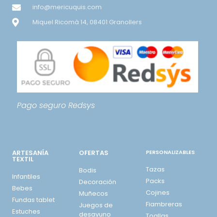
info@mericuquis.com
Miquel Ricomà 14, 08401 Granollers
Pago seguro
Redsys
ARTESANÍA
OFERTAS
PERSONALIZABLES
TEXTIL
Tazas
Bodis
Infantiles
Packs
Decoración
Bebes
Cojines
Muñecos
Fundas tablet
Fiambreras
Juegos de
Estuches
desayuno
Toallas