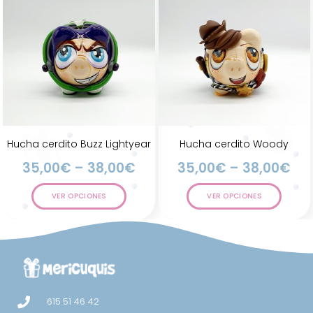
Hucha cerdito Buzz Lightyear
Hucha cerdito Woody
35,00
€
–
38,00
€
35,00
€
–
38,00
€
VER OPCIONES
VER OPCIONES
615 51 46 42