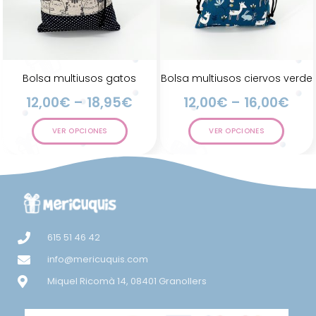
Bolsa multiusos gatos
Bolsa multiusos ciervos verde
12,00
€
–
18,95
€
12,00
€
–
16,00
€
VER OPCIONES
VER OPCIONES
615 51 46 42
info@mericuquis.com
Miquel Ricomà 14, 08401 Granollers