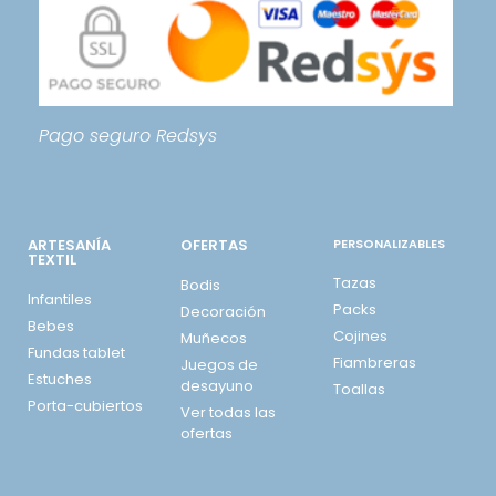
Pago seguro
Redsys
ARTESANÍA
OFERTAS
PERSONALIZABLES
TEXTIL
Tazas
Bodis
Infantiles
Packs
Decoración
Bebes
Cojines
Muñecos
Fundas tablet
Fiambreras
Juegos de
Estuches
desayuno
Toallas
Porta-cubiertos
Ver todas las
ofertas