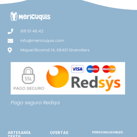
615 51 46 42
info@mericuquis.com
Miquel Ricomà 14, 08401 Granollers
Pago seguro
Redsys
ARTESANÍA
OFERTAS
PERSONALIZABLES
TEXTIL