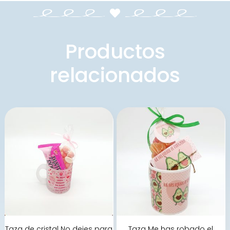
Productos
relacionados
Taza de cristal No dejes para
Taza Me has robado el