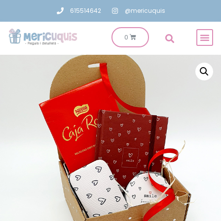
615514642
@mericuquis