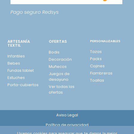
Pago seguro
Redsys
ARTESANÍA
OFERTAS
PERSONALIZABLES
TEXTIL
Tazas
Bodis
Infantiles
Packs
Decoración
Bebes
Cojines
Muñecos
Fundas tablet
Fiambreras
Juegos de
Estuches
desayuno
Toallas
Porta-cubiertos
Ver todas las
ofertas
Aviso Legal
Política de privacidad
Usamos cookies para asegurar que te damos la mejor