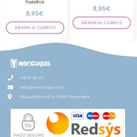
huesitos
8,95
€
8,95
€
AÑADIR AL CARRITO
AÑADIR AL CARRITO
615 51 46 42
info@mericuquis.com
Miquel Ricomà 14, 08401 Granollers