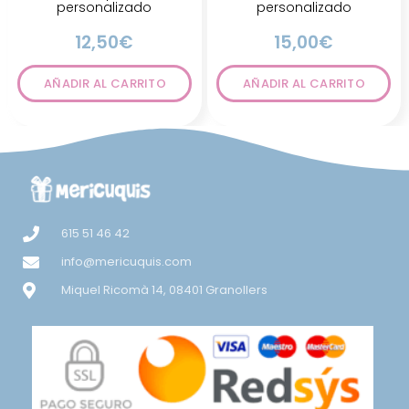
personalizado
personalizado
12,50
€
15,00
€
AÑADIR AL CARRITO
AÑADIR AL CARRITO
615 51 46 42
info@mericuquis.com
Miquel Ricomà 14, 08401 Granollers