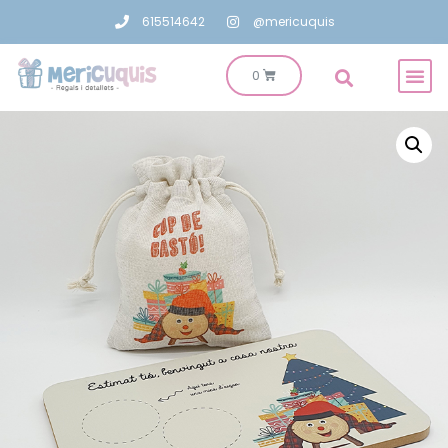
615514642
@mericuquis