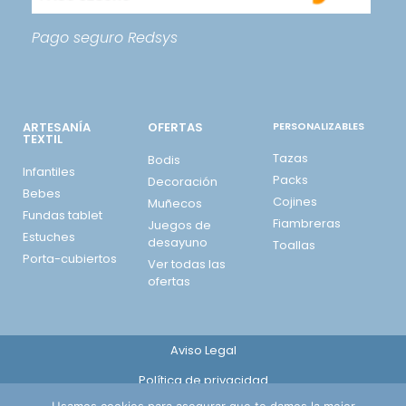
Pago seguro
Redsys
ARTESANÍA
OFERTAS
PERSONALIZABLES
TEXTIL
Tazas
Bodis
Infantiles
Packs
Decoración
Bebes
Cojines
Muñecos
Fundas tablet
Fiambreras
Juegos de
Estuches
desayuno
Toallas
Porta-cubiertos
Ver todas las
ofertas
Aviso Legal
Política de privacidad