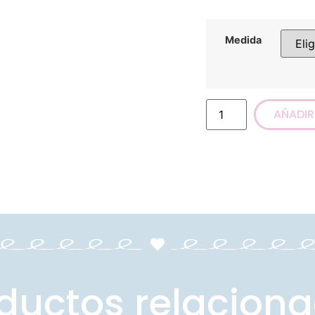
Medida
AÑADIR
ductos relacion