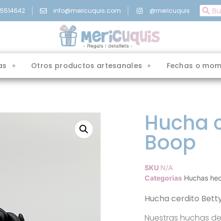
15514642
info@mericuquis.com
@mericuquis
as
Otros productos artesanales
Fechas o mom
Hucha c
Boop
SKU
N/A
Categorias
Huchas he
Hucha cerdito Bett
Nuestras huchas de