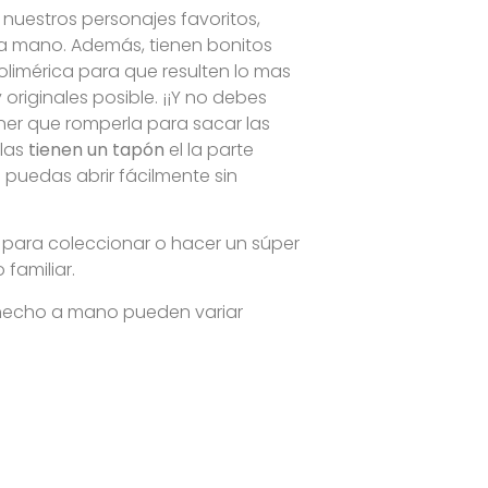
 nuestros personajes favoritos,
a mano. Además, tienen bonitos
polimérica para que resulten lo mas
y originales posible. ¡¡Y no debes
ner que romperla para sacar las
llas
tienen un tapón
el la parte
s puedas abrir fácilmente sin
 para coleccionar o hacer un súper
familiar.
 hecho a mano pueden variar