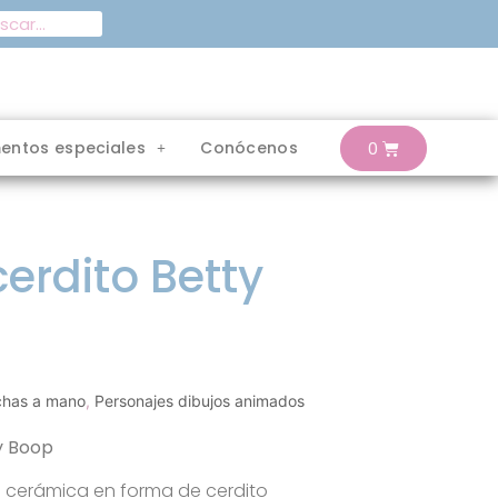
entos especiales
Conócenos
erdito Betty
chas a mano
,
Personajes dibujos animados
y Boop
 cerámica en forma de cerdito