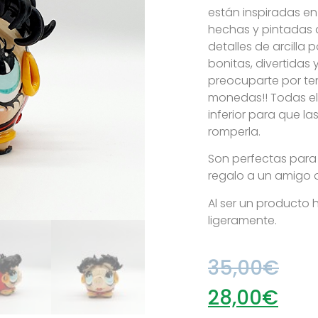
están inspiradas en
hechas y pintadas 
detalles de arcilla 
bonitas, divertidas 
preocuparte por te
monedas!! Todas e
inferior para que la
romperla.
Son perfectas para
regalo a un amigo o 
Al ser un producto
ligeramente.
35,00
€
28,00
€