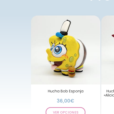
Hucha Bob Esponja
Huc
«Alic
36,00
€
VER OPCIONES