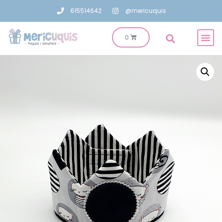
615514642
@mericuquis