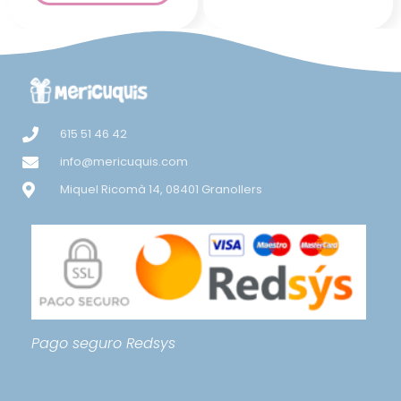
615 51 46 42
info@mericuquis.com
Miquel Ricomà 14, 08401 Granollers
Pago seguro
Redsys