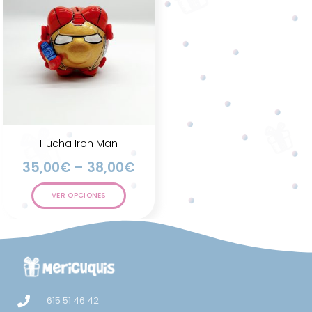
Hucha Iron Man
35,00
€
–
38,00
€
VER OPCIONES
615 51 46 42