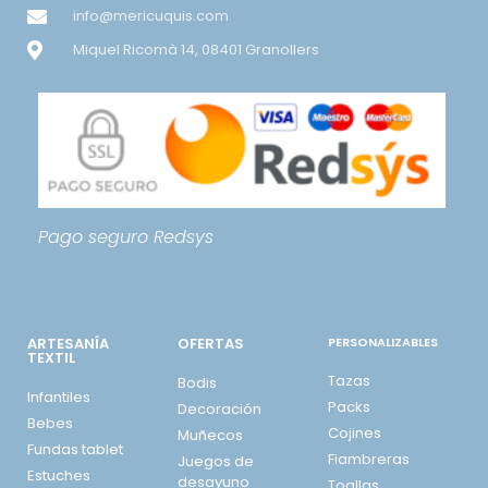
info@mericuquis.com
Miquel Ricomà 14, 08401 Granollers
Pago seguro
Redsys
ARTESANÍA
OFERTAS
PERSONALIZABLES
TEXTIL
Tazas
Bodis
Infantiles
Packs
Decoración
Bebes
Cojines
Muñecos
Fundas tablet
Fiambreras
Juegos de
Estuches
desayuno
Toallas