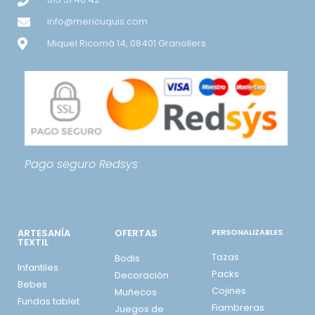
info@mericuquis.com
Miquel Ricomà 14, 08401 Granollers
Pago seguro
Redsys
ARTESANÍA
OFERTAS
PERSONALIZABLES
TEXTIL
Tazas
Bodis
Infantiles
Packs
Decoración
Bebes
Cojines
Muñecos
Fundas tablet
Fiambreras
Juegos de