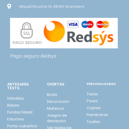
Miquel Ricomà 14, 08401 Granollers
Pago seguro
Redsys
ARTESANÍA
OFERTAS
PERSONALIZABLES
TEXTIL
Tazas
Bodis
Infantiles
Packs
Decoración
Bebes
Cojines
Muñecos
Fundas tablet
Fiambreras
Juegos de
Estuches
desayuno
Toallas
Porta-cubiertos
Ver todas las