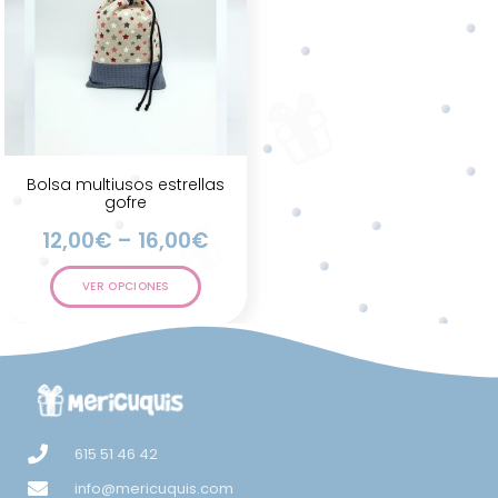
Bolsa multiusos estrellas
gofre
12,00
€
–
16,00
€
VER OPCIONES
615 51 46 42
info@mericuquis.com