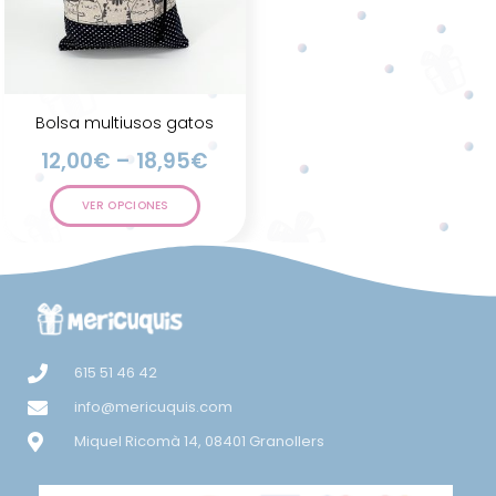
Bolsa multiusos gatos
12,00
€
–
18,95
€
VER OPCIONES
615 51 46 42
info@mericuquis.com
Miquel Ricomà 14, 08401 Granollers