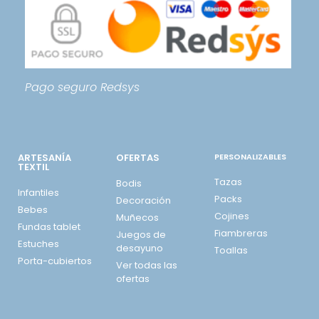
Pago seguro
Redsys
ARTESANÍA
OFERTAS
PERSONALIZABLES
TEXTIL
Tazas
Bodis
Infantiles
Packs
Decoración
Bebes
Cojines
Muñecos
Fundas tablet
Fiambreras
Juegos de
Estuches
desayuno
Toallas
Porta-cubiertos
Ver todas las
ofertas